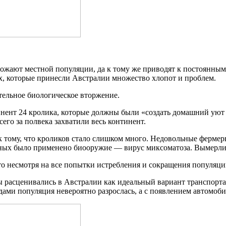
ожают местной популяции, да к тому же приводят к постоянным 
х, которые принесли Австралии множество хлопот и проблем.
тельное биологическое вторжение.
тинент 24 кролика, которые должны были «создать домашний уют 
его за полвека захватили весь континент.
 тому, что кроликов стало слишком много. Недовольные фермер
тных было применено биооружие — вирус миксоматоза. Вымерли 
то несмотря на все попытки истребления и сокращения популяци
ы расценивались в Австралии как идеальный вариант транспорта
одами популяция невероятно разрослась, а с появлением автомо