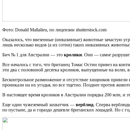
Фото: Donald Mallalieu, по лицензии shutterstock.com
Оказалось, что ввезенные (инвазивные) животные зачастую угр
лишь несколько видов (а их сотни) таких инвазивных животны
Бич № 1 для Австралии — это
кролики
. Они — самое разруши
Все началось с того, что британец Томас Остин привез на кон
эти два с половиной десятка кроликов, выпущенные на волю, вс
Бесконтрольное размножение и отсутствие хищников привели к
проникали на их угодья, но все тщетно. Позднее против живо
В настоящее время кроликов в Австралии порядка 200 млн, и э
Еще один чужеземный захватчик —
верблюд
. Сперва верблюд
по пустыне, да и гораздо дешевле британских лошадей. Но с г