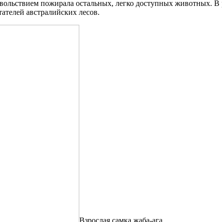
довольствием пожирала остальных, легко доступных животных. В 
ателей австралийских лесов.
Взрослая самка жаба-ага