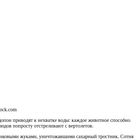
tock.com
допои приводят к нехватке воды: каждое животное способно
блюдов попросту отстреливают с вертолетов.
остниковыми жуками, уничтожавшими сахарный тростник. Сотня