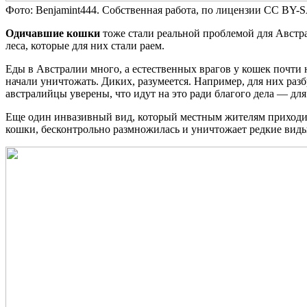
Фото: Benjamint444. Собственная работа, по лицензии CC BY-S
Одичавшие кошки
тоже стали реальной проблемой для Австра
леса, которые для них стали раем.
Еды в Австралии много, а естественных врагов у кошек почти 
начали уничтожать. Диких, разумеется. Например, для них ра
австралийцы уверены, что идут на это ради благого дела — дл
Еще один инвазивный вид, который местным жителям приходит
кошки, бесконтрольно размножилась и уничтожает редкие вид