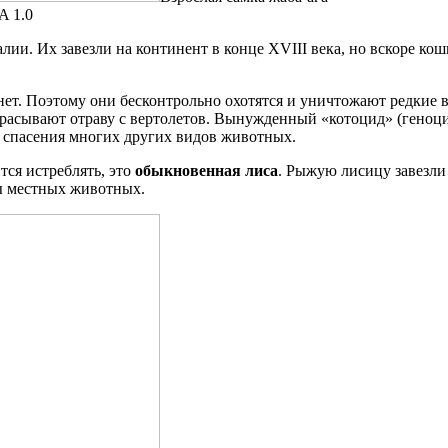
A 1.0
лии. Их завезли на континент в конце XVIII века, но вскоре ко
нет. Поэтому они бесконтрольно охотятся и уничтожают редкие 
збрасывают отраву с вертолетов. Вынужденный «котоцид» (геноц
я спасения многих других видов животных.
ся истреблять, это
обыкновенная лиса
. Рыжую лисицу завезли 
ы местных животных.