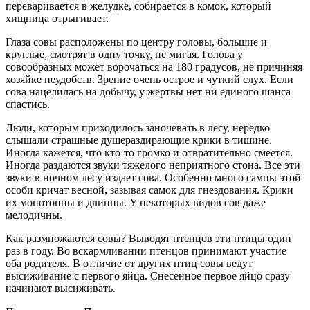
переваривается в желудке, собирается в комок, который
хищница отрыгивает.
Глаза совы расположены по центру головы, большие и
круглые, смотрят в одну точку, не мигая. Голова у
совообразных может ворочаться на 180 градусов, не причиняя
хозяйке неудобств. Зрение очень острое и чуткий слух. Если
сова нацелилась на добычу, у жертвы нет ни единого шанса
спастись.
Люди, которым приходилось заночевать в лесу, нередко
слышали страшные душераздирающие крики в тишине.
Иногда кажется, что кто-то громко и отвратительно смеется.
Иногда раздаются звуки тяжелого неприятного стона. Все эти
звуки в ночном лесу издает сова. Особенно много самцы этой
особи кричат весной, зазывая самок для гнездования. Крики
их монотонны и длинны. У некоторых видов сов даже
мелодичны.
Как размножаются совы? Выводят птенцов эти птицы один
раз в году. Во вскармливании птенцов принимают участие
оба родителя. В отличие от других птиц совы ведут
высиживание с первого яйца. Снесенное первое яйцо сразу
начинают высиживать.