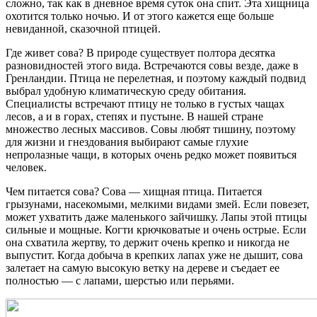
сложно, так как в дневное время суток она спит. Эта хищница
охотится только ночью. И от этого кажется еще больше
невиданной, сказочной птицей.
Где живет сова? В природе существует полтора десятка
разновидностей этого вида. Встречаются совы везде, даже в
Гренландии. Птица не перелетная, и поэтому каждый подвид
выбрал удобную климатическую среду обитания.
Специалисты встречают птицу не только в густых чащах
лесов, а и в горах, степях и пустыне. В нашей стране
множество лесных массивов. Совы любят тишину, поэтому
для жизни и гнездования выбирают самые глухие
непролазные чащи, в которых очень редко может появиться
человек.
Чем питается сова? Сова — хищная птица. Питается
грызунами, насекомыми, мелкими видами змей. Если повезет,
может ухватить даже маленького зайчишку. Лапы этой птицы
сильные и мощные. Когти крючковатые и очень острые. Если
она схватила жертву, то держит очень крепко и никогда не
выпустит. Когда добыча в крепких лапах уже не дышит, сова
залетает на самую высокую ветку на дереве и съедает ее
полностью — с лапами, шерстью или перьями.