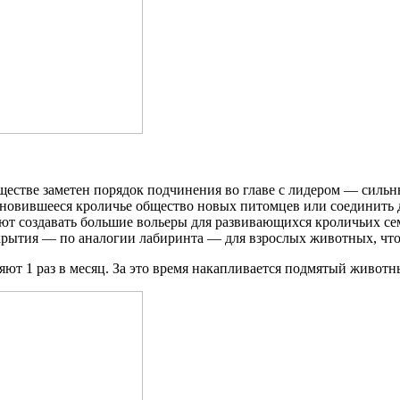
бществе заметен порядок подчинения во главе с лидером — сил
ановившееся кроличье общество новых питомцев или соединить 
т создавать большие вольеры для развивающихся кроличьих сем
рытия — по аналогии лабиринта — для взрослых животных, чтоб
ют 1 раз в месяц. За это время накапливается подмятый животн