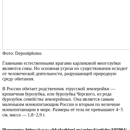
Фото: Depositphotos
Главными естественными врагами карликовой многозубки
являются совы. Но основная угроза их существования исходит
от человеческой деятельности, разрушающей природную
среду обитания.
В России обитает родственник этрусской землеройки —
крошечная бурозубка, или бурозубка Черского, из рода
бурозубок семейства землеройных. Она является самым
маленьким млекопитающим России и вторым по величине
млекопитающим в мире. Размеры её тела не превышают 4−5
см, масса — 1,8−2,9 г.
Источник: https://www.shkolazhizni.ru/animal/articles/105994/