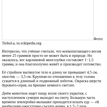
Фото:
Trebol-a, ru.wikipedia.org
Интересно, что учёные считали, что млекопитающего весом
менее 25 граммов просто не может быть в природе. Но
оказалось, вес карликовой многозубки составляет 1−1,5
грамма, и она благополучно живёт и производит потомство.
Её стройное вытянутое тело в длину не превышает 4,5 см,
хвостик — 3,5 см. Крупная по отношению к телу голова
сужается в длинный и подвижный хоботок. Окраска шерсти
буровато-серая, на брюшке немного светлее.
Днём животное ищет пищу возле своего укрытия, с
наступлением сумерек выходит на охоту. Большую часть
времени землеройке-малышке приходится искать еду — ей
необходимо ежесуточно съедать корма, в 1,5−2 раза