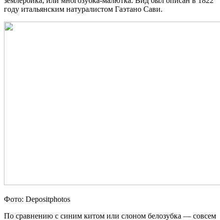
землеройка, или многозубка-малютка. Вид был описан в 1822
году итальянским натуралистом Гаэтано Сави.
Фото: Depositphotos
По сравнению с синим китом или слоном белозубка — совсем