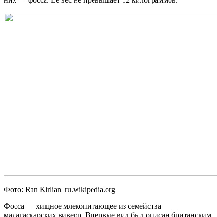
них — фосса. Её вес не превышает 12 килограммов.
Фото: Ran Kirlian, ru.wikipedia.org
Фосса — хищное млекопитающее из семейства
мадагаскарских виверр. Впервые вид был описан британским