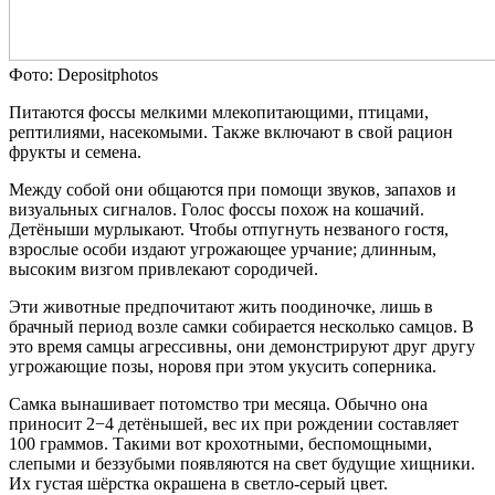
Фото: Depositphotos
Питаются фоссы мелкими млекопитающими, птицами,
рептилиями, насекомыми. Также включают в свой рацион
фрукты и семена.
Между собой они общаются при помощи звуков, запахов и
визуальных сигналов. Голос фоссы похож на кошачий.
Детёныши мурлыкают. Чтобы отпугнуть незваного гостя,
взрослые особи издают угрожающее урчание; длинным,
высоким визгом привлекают сородичей.
Эти животные предпочитают жить поодиночке, лишь в
брачный период возле самки собирается несколько самцов. В
это время самцы агрессивны, они демонстрируют друг другу
угрожающие позы, норовя при этом укусить соперника.
Самка вынашивает потомство три месяца. Обычно она
приносит 2−4 детёнышей, вес их при рождении составляет
100 граммов. Такими вот крохотными, беспомощными,
слепыми и беззубыми появляются на свет будущие хищники.
Их густая шёрстка окрашена в светло-серый цвет.