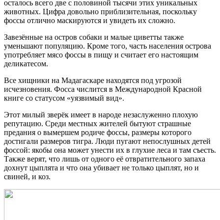
осталось всего две с половиной тысячи этих уникальных
животных. Цифра довольно приблизительная, поскольку
фоссы отлично маскируются и увидеть их сложно.
Завезённые на остров собаки и малые циветты также
уменьшают популяцию. Кроме того, часть населения острова
употребляет мясо фоссы в пищу и считает его настоящим
деликатесом.
Все хищники на Мадагаскаре находятся под угрозой
исчезновения. Фосса числится в Международной Красной
книге со статусом «уязвимый вид».
Этот милый зверёк имеет в народе незаслуженно плохую
репутацию. Среди местных жителей бытуют страшные
предания о вымершем родиче фоссы, размеры которого
достигали размеров тигра. Люди пугают непослушных детей
фоссой: якобы она может унести их в глухие леса и там съесть.
Также верят, что лишь от одного её отвратительного запаха
дохнут цыплята и что она убивает не только цыплят, но и
свиней, и коз.