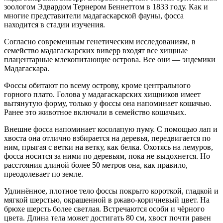
зоологом Эдвардом Тернером Беннеттом в 1833 году. Как и
многие представители мадагаскарской фауны, фосса
находится в стадии изучения.
Согласно современным генетическим исследованиям, в
семейство мадагаскарских виверр входят все хищные
плацентарные млекопитающие острова. Все они — эндемики
Мадагаскара.
Фоссы обитают по всему острову, кроме центрального
горного плато. Голова у мадагаскарских хищников имеет
вытянутую форму, только у фоссы она напоминает кошачью.
Ранее это животное включали в семейство кошачьих.
Внешне фосса напоминает косолапую пуму. С помощью лап и
хвоста она отлично взбирается на деревья, передвигается по
ним, прыгая с ветки на ветку, как белка. Охотясь на лемуров,
фосса носится за ними по деревьям, пока не выдохнется. Но
расстояния длиной более 50 метров она, как правило,
преодолевает по земле.
Удлинённое, плотное тело фоссы покрыто короткой, гладкой и
мягкой шерстью, окрашенной в ржаво-коричневый цвет. На
брюхе шерсть более светлая. Встречаются особи и чёрного
цвета. Длина тела может достигать 80 см, хвост почти равен