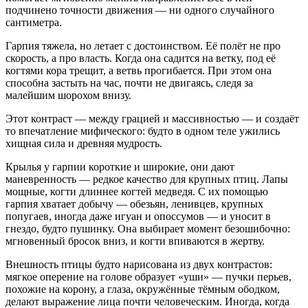
подчинено точности движения — ни одного случайного
сантиметра.
Гарпия тяжела, но летает с достоинством. Её полёт не про
скорость, а про власть. Когда она садится на ветку, под её
когтями кора трещит, а ветвь прогибается. При этом она
способна застыть на час, почти не двигаясь, следя за
малейшим шорохом внизу.
Этот контраст — между грацией и массивностью — и создаёт
то впечатление мифического: будто в одном теле ужились
хищная сила и древняя мудрость.
Крылья у гарпии короткие и широкие, они дают
маневренность — редкое качество для крупных птиц. Лапы
мощные, когти длиннее когтей медведя. С их помощью
гарпия хватает добычу — обезьян, ленивцев, крупных
попугаев, иногда даже игуан и опоссумов — и уносит в
гнездо, будто пушинку. Она выбирает момент безошибочно:
мгновенный бросок вниз, и когти впиваются в жертву.
Внешность птицы будто нарисована из двух контрастов:
мягкое оперение на голове образует «уши» — пучки перьев,
похожие на корону, а глаза, окружённые тёмным ободком,
делают выражение лица почти человеческим. Иногда, когда