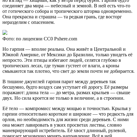
но взгляд — хищный, как у ветра перед бурей. Гарпия будто
соединяет два мира — небесный и земной. В ней есть что-то
от готического собора и тропического шторма одновременно.
Она прекрасна и страшна — та редкая грань, где восторг
неразделим с опасением.
Фото: по лицензии CC0 Pxhere.com
Но гарпия — вполне реальна. Она живёт в Центральной и
Южной Америке, от Мексики до Бразилии, только увидеть её
непросто. Эти птицы избегают людей, селятся глубоко в
тропических лесах, где туман густеет от влаги, а кроны
смыкаются так плотно, что свет до земли почти не добирается.
В тишине джунглей гарпия парит между деревьев так
бесшумно, будто воздух сам уступает ей дорогу. Её размеры
поражают: длина тела — до метра, размах крыльев — свыше
двух. Но сила кроется не только в величине, а в строении.
Её тело — компромисс между мощью и точностью. Крылья у
гарпии относительно короткие и широкие — что редкость для
орлов, но необходимость для жизни среди деревьев. С ними
она может лавировать в узких просветах листвы, словно
маневрирующий истребитель. Её хвост длинный, рулевой,
помогает мгновенно менять направление. Всё в ней