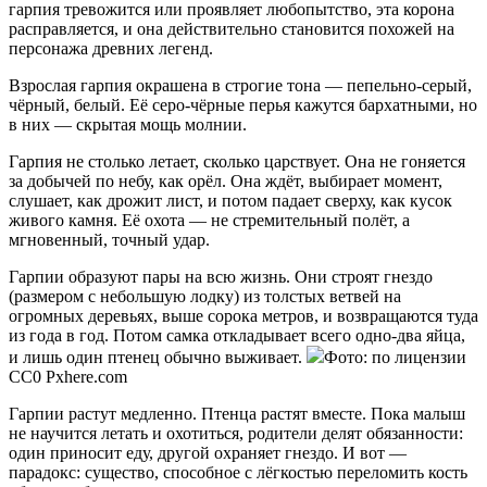
гарпия тревожится или проявляет любопытство, эта корона
расправляется, и она действительно становится похожей на
персонажа древних легенд.
Взрослая гарпия окрашена в строгие тона — пепельно-серый,
чёрный, белый. Её серо-чёрные перья кажутся бархатными, но
в них — скрытая мощь молнии.
Гарпия не столько летает, сколько царствует. Она не гоняется
за добычей по небу, как орёл. Она ждёт, выбирает момент,
слушает, как дрожит лист, и потом падает сверху, как кусок
живого камня. Её охота — не стремительный полёт, а
мгновенный, точный удар.
Гарпии образуют пары на всю жизнь. Они строят гнездо
(размером с небольшую лодку) из толстых ветвей на
огромных деревьях, выше сорока метров, и возвращаются туда
из года в год. Потом самка откладывает всего одно-два яйца,
и лишь один птенец обычно выживает.
Фото: по лицензии
CC0 Pxhere.com
Гарпии растут медленно. Птенца растят вместе. Пока малыш
не научится летать и охотиться, родители делят обязанности:
один приносит еду, другой охраняет гнездо. И вот —
парадокс: существо, способное с лёгкостью переломить кость