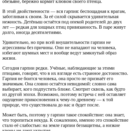
обезьяне, бережно кормит клювом своего птенца.
В этой двойственности — вся гарпия: беспощадная к врагам,
заботливая к своим. За её силой скрывается удивительная
нежность. Детёныш остаётся под опекой родителей до двух
лет — редкая для хищных птиц привязанность. В паре живут
долго, иногда десятилетиями.
Удивительно, но при всей внушительности гарпии не
агрессивны без причины. Они не нападают на человека,
избегают шумных мест и вообще ведут замкнутый образ
жизни.
Сегодня гарпии редки. Учёные, наблюдающие за этими
птицами, говорят, что в их взгляде есть странное достоинство.
Гарпия не боится человека, она просто не признаёт его
значимым. Она словно остаётся невидимой: словно сама
выбирает, кого подпустить ближе. Смотрит сквозь, как будто
из другой эпохи. Возможно, поэтому встреча с ней оставляет
ощущение прикосновения к чему-то древнему — к той
природе, что существовала до нас и будет после.
Может быть, поэтому у гарпии такое спокойствие: она знает,
что торопиться некуда. К сожалению, именно это спокойствие
стало её слабостью: на земле гарпии беззащитны, а низкие
кроны не дают укрытия.