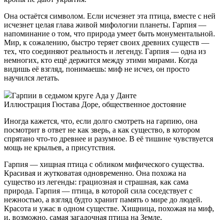
Она остаётся символом. Если исчезнет эта птица, вместе с ней
исчезнет целая глава живой мифологии планеты. Гарпия —
напоминание о том, что природа умеет быть монументальной.
Мир, к сожалению, быстро теряет своих древних существ —
тех, что соединяют реальность и легенду. Гарпия — одна из
немногих, кто ещё держится между этими мирами. Когда
видишь её взгляд, понимаешь: миф не исчез, он просто
научился летать.
Гарпии в седьмом круге Ада у Данте
Иллюстрация Гюстава Доре, общественное достояние
Иногда кажется, что, если долго смотреть на гарпию, она
посмотрит в ответ не как зверь, а как существо, в котором
спрятано что-то древнее и разумное. В её тишине чувствуется
мощь не крыльев, а присутствия.
Гарпия — хищная птица с обликом мифического существа.
Красивая и жутковатая одновременно. Она похожа на
существо из легенды: грациозная и страшная, как сама
природа. Гарпия — птица, в которой сила соседствует с
нежностью, а взгляд будто хранит память о мире до людей.
Красота и ужас в одном существе. Хищница, похожая на миф,
и, возможно, самая загадочная птица на Земле.